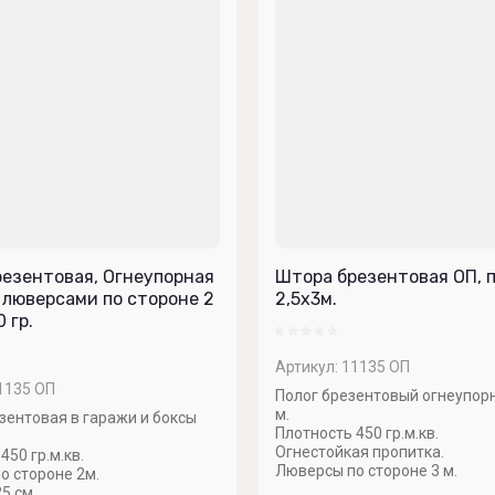
езентовая, Огнеупорная
Штора брезентовая ОП, пл
 С люверсами по стороне 2
2,5х3м.
0 гр.
Артикул:
11135 ОП
1135 ОП
Полог брезентовый огнеупорн
м.
зентовая в гаражи и боксы
Плотность 450 гр.м.кв.
Огнестойкая пропитка.
450 гр.м.кв.
Люверсы по стороне 3 м.
о стороне 2м.
5 см.