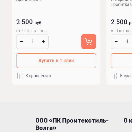
Пропитка 
2 500
2 500
руб.
р
от 1 шт. по 1 шт.
от 1 шт. по 
Купить в 1 клик
К сравнению
К сра
ООО «ПК Промтекстиль-
О 
Волга»