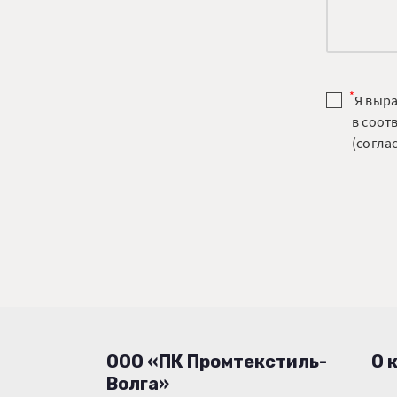
*
Я выр
в соот
(соглас
ООО «ПК Промтекстиль-
О 
Волга»